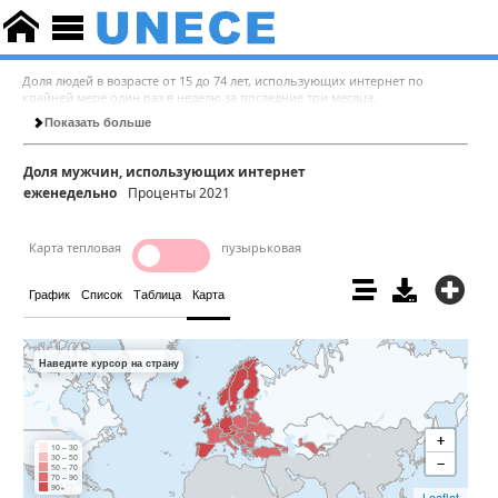
Доля людей в возрасте от 15 до 74 лет, использующих интернет по
крайней мере один раз в неделю за последние три месяца,
предшествующие опросу.
Показать больше
Доля мужчин, использующих интернет
еженедельно
Проценты 2021
Карта тепловая
пузырьковая
График
Список
Таблица
Карта
Наведите курсор на страну
+
10 – 30
30 – 50
−
50 – 70
70 – 90
90+
Leaflet